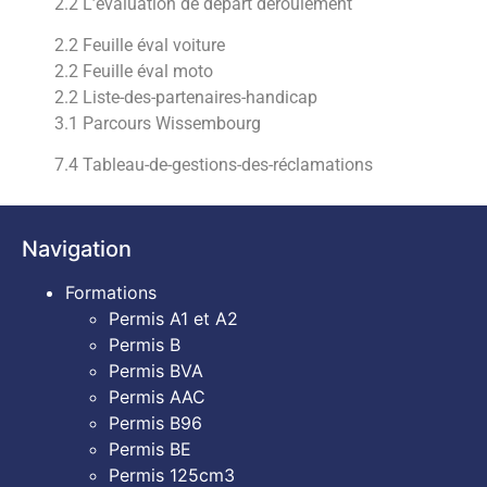
2.2 L’évaluation de départ déroulement
2.2 Feuille éval voiture
2.2 Feuille éval moto
2.2 Liste-des-partenaires-handicap
3.1 Parcours Wissembourg
7.4 Tableau-de-gestions-des-réclamations
Navigation
Formations
Permis A1 et A2
Permis B
Permis BVA
Permis AAC
Permis B96
Permis BE
Permis 125cm3